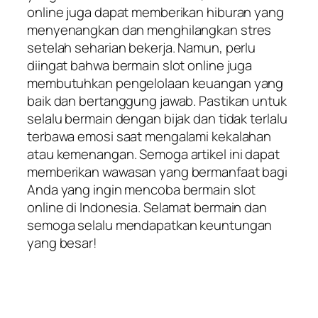
online juga dapat memberikan hiburan yang
menyenangkan dan menghilangkan stres
setelah seharian bekerja. Namun, perlu
diingat bahwa bermain slot online juga
membutuhkan pengelolaan keuangan yang
baik dan bertanggung jawab. Pastikan untuk
selalu bermain dengan bijak dan tidak terlalu
terbawa emosi saat mengalami kekalahan
atau kemenangan. Semoga artikel ini dapat
memberikan wawasan yang bermanfaat bagi
Anda yang ingin mencoba bermain slot
online di Indonesia. Selamat bermain dan
semoga selalu mendapatkan keuntungan
yang besar!