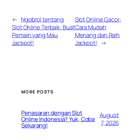
←
Ngobrol tentang
Slot Online Gacor:
Slot Online Terbaik: Buat
Cara Mudah
Pemain yang Mau
Menang dan Raih
Jackpot!
Jackpot!
→
MORE POSTS
Penasaran dengan Slot
August
Online Indonesia? Yuk, Coba
7, 2026
Sekarang!