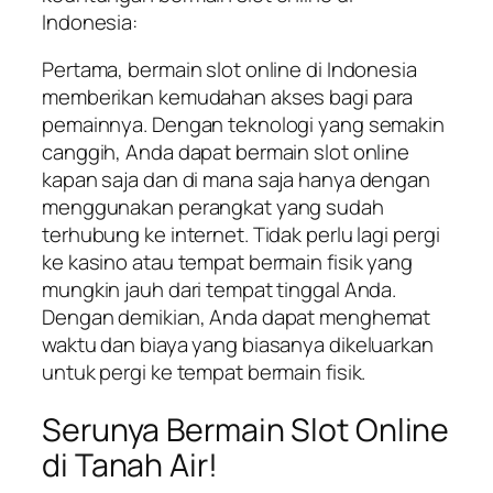
Indonesia:
Pertama, bermain slot online di Indonesia
memberikan kemudahan akses bagi para
pemainnya. Dengan teknologi yang semakin
canggih, Anda dapat bermain slot online
kapan saja dan di mana saja hanya dengan
menggunakan perangkat yang sudah
terhubung ke internet. Tidak perlu lagi pergi
ke kasino atau tempat bermain fisik yang
mungkin jauh dari tempat tinggal Anda.
Dengan demikian, Anda dapat menghemat
waktu dan biaya yang biasanya dikeluarkan
untuk pergi ke tempat bermain fisik.
Serunya Bermain Slot Online
di Tanah Air!