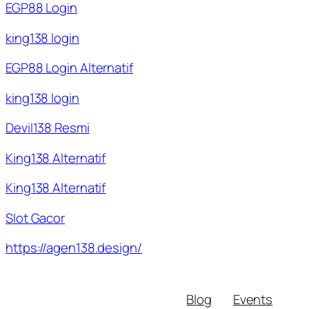
EGP88 Login
king138 login
EGP88 Login Alternatif
king138 login
Devil138 Resmi
King138 Alternatif
King138 Alternatif
Slot Gacor
https://agen138.design/
Blog
Events