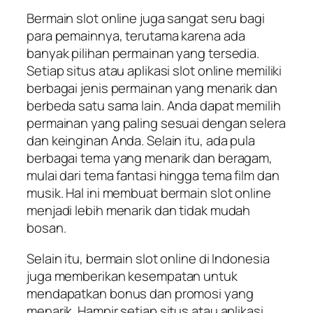
Bermain slot online juga sangat seru bagi
para pemainnya, terutama karena ada
banyak pilihan permainan yang tersedia.
Setiap situs atau aplikasi slot online memiliki
berbagai jenis permainan yang menarik dan
berbeda satu sama lain. Anda dapat memilih
permainan yang paling sesuai dengan selera
dan keinginan Anda. Selain itu, ada pula
berbagai tema yang menarik dan beragam,
mulai dari tema fantasi hingga tema film dan
musik. Hal ini membuat bermain slot online
menjadi lebih menarik dan tidak mudah
bosan.
Selain itu, bermain slot online di Indonesia
juga memberikan kesempatan untuk
mendapatkan bonus dan promosi yang
menarik. Hampir setiap situs atau aplikasi