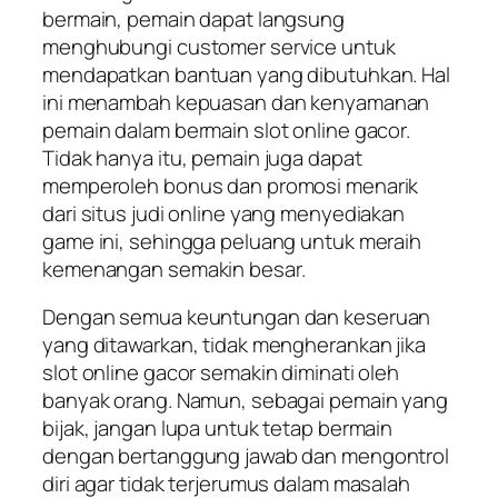
bermain, pemain dapat langsung
menghubungi customer service untuk
mendapatkan bantuan yang dibutuhkan. Hal
ini menambah kepuasan dan kenyamanan
pemain dalam bermain slot online gacor.
Tidak hanya itu, pemain juga dapat
memperoleh bonus dan promosi menarik
dari situs judi online yang menyediakan
game ini, sehingga peluang untuk meraih
kemenangan semakin besar.
Dengan semua keuntungan dan keseruan
yang ditawarkan, tidak mengherankan jika
slot online gacor semakin diminati oleh
banyak orang. Namun, sebagai pemain yang
bijak, jangan lupa untuk tetap bermain
dengan bertanggung jawab dan mengontrol
diri agar tidak terjerumus dalam masalah