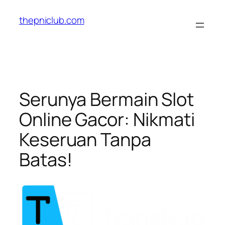
Skip
thepniclub.com
to
content
Serunya Bermain Slot
Online Gacor: Nikmati
Keseruan Tanpa
Batas!