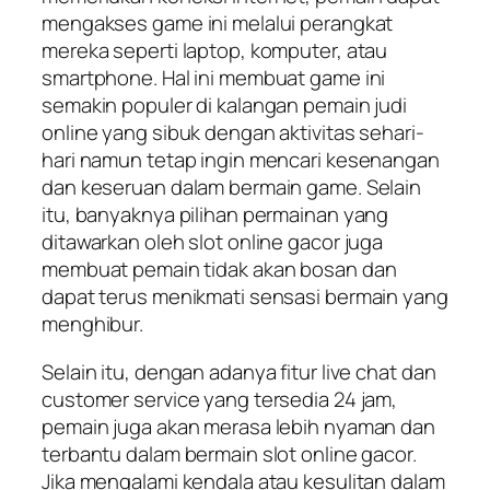
mengakses game ini melalui perangkat
mereka seperti laptop, komputer, atau
smartphone. Hal ini membuat game ini
semakin populer di kalangan pemain judi
online yang sibuk dengan aktivitas sehari-
hari namun tetap ingin mencari kesenangan
dan keseruan dalam bermain game. Selain
itu, banyaknya pilihan permainan yang
ditawarkan oleh slot online gacor juga
membuat pemain tidak akan bosan dan
dapat terus menikmati sensasi bermain yang
menghibur.
Selain itu, dengan adanya fitur live chat dan
customer service yang tersedia 24 jam,
pemain juga akan merasa lebih nyaman dan
terbantu dalam bermain slot online gacor.
Jika mengalami kendala atau kesulitan dalam