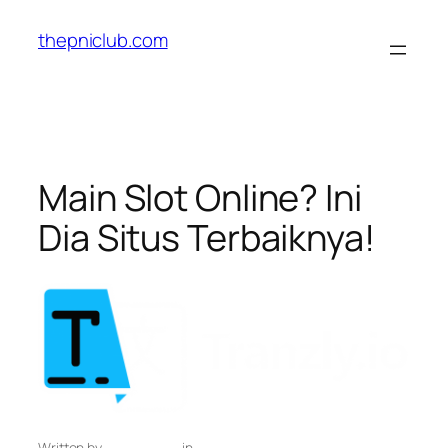
Skip
thepniclub.com
to
content
Main Slot Online? Ini
Dia Situs Terbaiknya!
Written by
in