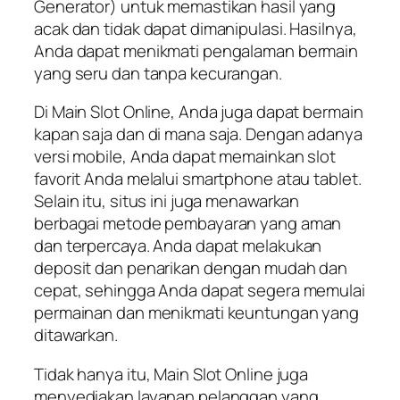
Generator) untuk memastikan hasil yang
acak dan tidak dapat dimanipulasi. Hasilnya,
Anda dapat menikmati pengalaman bermain
yang seru dan tanpa kecurangan.
Di Main Slot Online, Anda juga dapat bermain
kapan saja dan di mana saja. Dengan adanya
versi mobile, Anda dapat memainkan slot
favorit Anda melalui smartphone atau tablet.
Selain itu, situs ini juga menawarkan
berbagai metode pembayaran yang aman
dan terpercaya. Anda dapat melakukan
deposit dan penarikan dengan mudah dan
cepat, sehingga Anda dapat segera memulai
permainan dan menikmati keuntungan yang
ditawarkan.
Tidak hanya itu, Main Slot Online juga
menyediakan layanan pelanggan yang