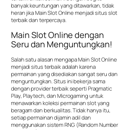
banyak keuntungan yang ditawarkan, tidak
heran jika Main Slot Online menjadi situs slot
terbaik dan terpercaya.
Main Slot Online dengan
Seru dan Menguntungkan!
Salah satu alasan mengapa Main Slot Online
menjadi situs terbaik adalah karena
permainan yang disediakan sangat seru dan
menguntungkan. Situs ini bekerja sama
dengan provider terbaik seperti Pragmatic
Play, Playtech, dan Microgaming untuk
menawarkan koleksi permainan slot yang
beragam dan berkualitas. Tidak hanya itu,
setiap permainan dijamin adil dan
menggunakan sistem RNG (Random Number