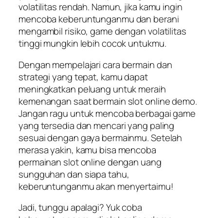
volatilitas rendah. Namun, jika kamu ingin
mencoba keberuntunganmu dan berani
mengambil risiko, game dengan volatilitas
tinggi mungkin lebih cocok untukmu.
Dengan mempelajari cara bermain dan
strategi yang tepat, kamu dapat
meningkatkan peluang untuk meraih
kemenangan saat bermain slot online demo.
Jangan ragu untuk mencoba berbagai game
yang tersedia dan mencari yang paling
sesuai dengan gaya bermainmu. Setelah
merasa yakin, kamu bisa mencoba
permainan slot online dengan uang
sungguhan dan siapa tahu,
keberuntunganmu akan menyertaimu!
Jadi, tunggu apalagi? Yuk coba