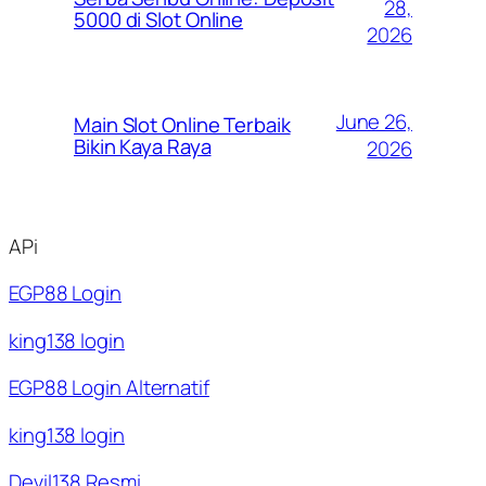
28,
5000 di Slot Online
2026
June 26,
Main Slot Online Terbaik
Bikin Kaya Raya
2026
APi
EGP88 Login
king138 login
EGP88 Login Alternatif
king138 login
Devil138 Resmi