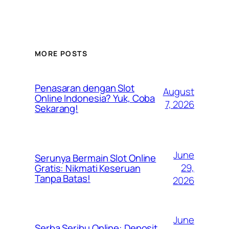
MORE POSTS
Penasaran dengan Slot
August
Online Indonesia? Yuk, Coba
7, 2026
Sekarang!
June
Serunya Bermain Slot Online
29,
Gratis: Nikmati Keseruan
Tanpa Batas!
2026
June
Serba Seribu Online: Deposit