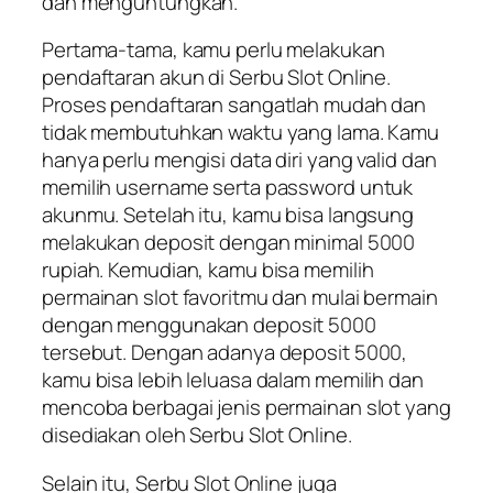
dan menguntungkan.
Pertama-tama, kamu perlu melakukan
pendaftaran akun di Serbu Slot Online.
Proses pendaftaran sangatlah mudah dan
tidak membutuhkan waktu yang lama. Kamu
hanya perlu mengisi data diri yang valid dan
memilih username serta password untuk
akunmu. Setelah itu, kamu bisa langsung
melakukan deposit dengan minimal 5000
rupiah. Kemudian, kamu bisa memilih
permainan slot favoritmu dan mulai bermain
dengan menggunakan deposit 5000
tersebut. Dengan adanya deposit 5000,
kamu bisa lebih leluasa dalam memilih dan
mencoba berbagai jenis permainan slot yang
disediakan oleh Serbu Slot Online.
Selain itu, Serbu Slot Online juga