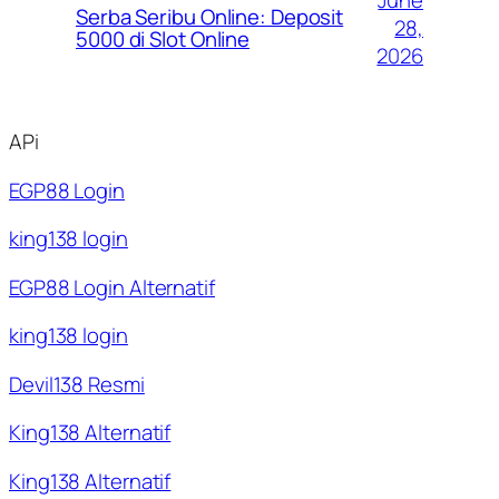
Serba Seribu Online: Deposit
28,
5000 di Slot Online
2026
APi
EGP88 Login
king138 login
EGP88 Login Alternatif
king138 login
Devil138 Resmi
King138 Alternatif
King138 Alternatif